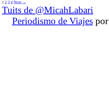
1
2
3
4
Next →
Tuits de @MicahLabari
Periodismo de Viajes
por