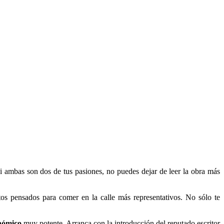
Si ambas son dos de tus pasiones, no puedes dejar de leer la obra más
tos pensados para comer en la calle más representativos. No sólo te
onómico
muy potente. Arranca con la introducción del reputado escritor