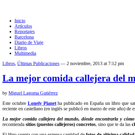
Inicio
Artículos
Reportajes
Barcelona
Diario de Viaje
Libros
Multimedia
Libros
,
Últimas Publicaciones
— 2 noviembre, 2013 at 7:12 pm
La mejor comida callejera del 
by
Miguel Lagoma Gutiérrez
Este octubre
Lonely Planet
ha publicado en España un libro que sati
reciente en castellano (en inglés se publicó en marzo de este año) de e
La mejor comida callejera del mundo, dónde encontrarla y cómo
recomienda
sitios (puestos callejeros) concretos
, sino que te da las
c
El libro cuenta con una extensa cantidad de
fotos de altísima calidad