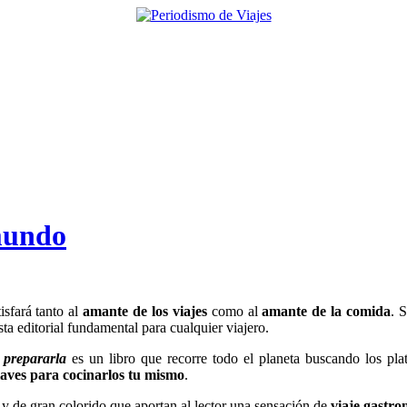
mundo
sfará tanto al
amante de los viajes
como al
amante de la comida
. 
sta editorial fundamental para cualquier viajero.
 prepararla
es un libro que recorre todo el planeta buscando los pla
laves para cocinarlos tu mismo
.
y de gran colorido que aportan al lector una sensación de
viaje gastr