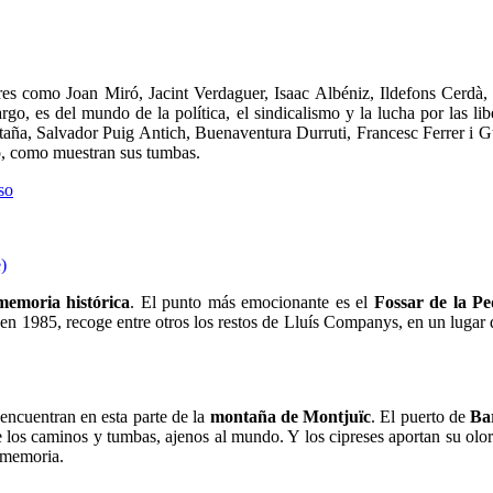
ares como Joan Miró, Jacint Verdaguer, Isaac Albéniz, Ildefons Cerdà,
rgo, es del mundo de la política, el sindicalismo y la lucha por las li
a, Salvador Puig Antich, Buenaventura Durruti, Francesc Ferrer i Guar
o, como muestran sus tumbas.
memoria histórica
. El punto más emocionante es el
Fossar de la Pe
o en 1985, recoge entre otros los restos de Lluís Companys, en un luga
 encuentran en esta parte de la
montaña de Montjuïc
. El puerto de
Ba
 los caminos y tumbas, ajenos al mundo. Y los cipreses aportan su olor y
y memoria.