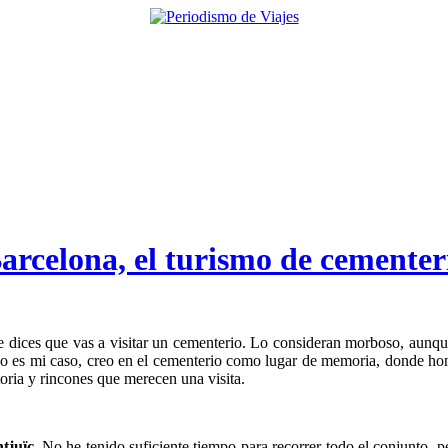
arcelona, el turismo de cementer
e dices que vas a visitar un cementerio. Lo consideran morboso, aunque
o es mi caso, creo en el cementerio como lugar de memoria, donde honrar
toria y rincones que merecen una visita.
tjuïc
. No he tenido suficiente tiempo para recorrer todo el conjunto,