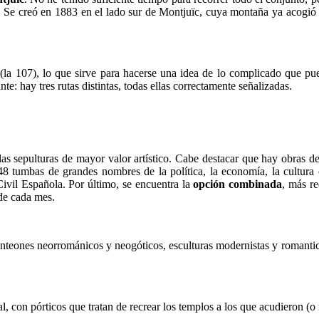
. Se creó en 1883 en el lado sur de Montjuïc, cuya montaña ya acogi
la 107), lo que sirve para hacerse una idea de lo complicado que pued
nte: hay tres rutas distintas, todas ellas correctamente señalizadas.
 las sepulturas de mayor valor artístico. Cabe destacar que hay obras d
8 tumbas de grandes nombres de la política, la economía, la cultura 
ivil Española. Por último, se encuentra la
opción combinada
, más r
 de cada mes.
nteones neorrománicos y neogóticos, esculturas modernistas y romantic
l, con pórticos que tratan de recrear los templos a los que acudieron (o 