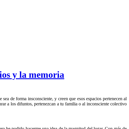
ios y la memoria
 sea de forma insconsciente, y creen que esos espacios pertenecen al
 a los difuntos, pertenezcan a tu familia o al inconsciente colectivo
 pero he podido hacerme una idea de la magnitud del lugar. Con más de