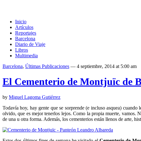
Inicio
Artículos
Reportajes
Barcelona
Diario de Viaje
Libros
Multimedia
Barcelona
,
Últimas Publicaciones
— 4 septiembre, 2014 at 5:00 am
El Cementerio de Montjuïc de B
by
Miguel Lagoma Gutiérrez
Todavía hoy, hay gente que se sorprende (e incluso asquea) cuando l
olvido, que es mejor tenerlos lejos. Como la propia muerte, vamos. N
de una u otra forma. Además, los cementerios están llenos de arte, his
Estos dos últimos fines de semana he visitado el
Cementerio de Mon